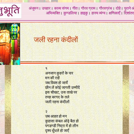
अंजुमन
।
उपहार
।
काव्य संगम
।
गीत
।
गौरव ग्राम
।
गौरवग्रंथ
।
दोहे
।
पुराने 
अभिव्यक्ति
।
कुण्डलिया
।
हाइकु
।
हास्य व्यंग्य
।
क्षणिकाएँ
।
दिशांतर
जली रहना कंदीलों
१
अनजान कुहरों के पार
मन की राहें
जब विवश हो जायँ
छीन लें कोई जागती उम्मीदें
इस चौखट, उस ताखे पर
तन्हा बरगद के तले
जली रहना कंदीलों
२
ज़ब आहत हो मन
कुहासा कंबल ओढ़े बैठा हो
पगडण्डी निद्रा में हो लीन
दृश्य धुँधले हो जाएँ