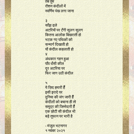
तब तुम
रौशन कंदीलों में
स्वर्णिम पंख लगा जाना
३
साँझ ढले
अटरियों पर टँगी सुलग सुलग
कितना आलोक बिखराती हो
भटक गए पथिकों को
सन्मार्ग दिखाती हो
यों कंदील कहलाती हो
४
अंधकार गहन हुआ
पाँव धँसी कील
दूर अटरिया पर
फिर जाग उठी कंदील
५
ये ज़िद हमारी हैँ
इसी इरादे पर
दुनिया की जंग जारी हैँ
कंदीलों को बचाना ही तो
समुद्र की जिम्मेदारी हैँ
एक छोटी सी कंदील भी
बड़े तूफान पर भारी है
- मंजुल भटनागर
१ नवंबर २०२१