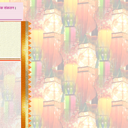
अंक
संकलन
।