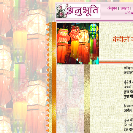
अंजुमन
।
उपहार
।
अभिव्य
कंदीलों
तन्द्रि
कंदीलो
मुँडेरों
छज्जों
कुछ दे
कुछ मं
है समर
उर्मिल
कुछ पंक
जिनसे 
इस दीप