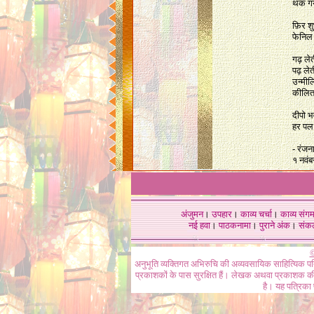
थक गये
फ़िर श
फेनिल
गढ़ लेत
पढ़ लेत
उन्मी
कीलित 
दीपो भ
हर पल 
- रंजना 
१ नवं
अंजुमन
।
उपहार
।
काव्य चर्चा
।
काव्य संग
नई हवा
।
पाठकनामा
।
पुराने अंक
।
संक
©
अनुभूति व्यक्तिगत अभिरुचि की अव्यवसायिक साहित्यिक प
प्रकाशकों के पास सुरक्षित हैं। लेखक अथवा प्रकाशक की 
है। यह पत्रिका प