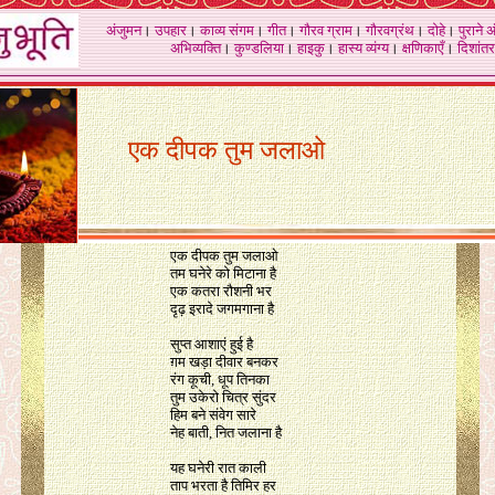
अंजुमन
।
उपहार
।
काव्य संगम
।
गीत
।
गौरव ग्राम
।
गौरवग्रंथ
।
दोहे
।
पुराने 
अभिव्यक्ति
।
कुण्डलिया
।
हाइकु
।
हास्य व्यंग्य
।
क्षणिकाएँ
।
दिशांतर
एक दीपक तुम जलाओ
एक दीपक तुम जलाओ
तम घनेरे को मिटाना है
एक कतरा रौशनी भर
दृढ़ इरादे जगमगाना है
सुप्त आशाएं हुई है
ग़म खड़ा दीवार बनकर
रंग कूची, धूप तिनका
तुम उकेरो चित्र सुंदर
हिम बने संवेग सारे
नेह बाती, नित जलाना है
यह घनेरी रात काली
ताप भरता है तिमिर हर