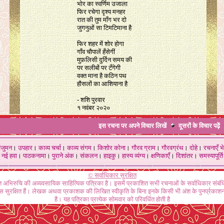
भोर का स्वर्णिम उजाला
फिर रचेगा दृश्य मनहर
रात की तुम माँग भर दो
जुगनुओं सा टिमटिमाना है
फिर शहर में शोर होगा
गाँव चौपालें हँसेगीं
मुफ़लिसी दुर्दिन समय की
पर सलीबों पर टँगेगी
वक्त माना है कठिन पथ
हौसलों का आशियाना है
- शशि पुरवार
१ नवंबर २०२०
इस रचना पर अपने विचार लिखें
दूसरों के विचार
पढ़ें
ंजुमन
।
उपहार
।
काव्य चर्चा
।
काव्य संगम
।
किशोर कोना
।
गौरव ग्राम
।
गौरवग्रंथ
।
दोहे
।
रचनाएँ भे
नई हवा
।
पाठकनामा
।
पुराने अंक
।
संकलन
।
हाइकु
।
हास्य व्यंग्य
।
क्षणिकाएँ
।
दिशांतर
।
समस्यापूर्ति
© सर्वाधिकार सुरक्षित
गत अभिरुचि की अव्यवसायिक साहित्यिक पत्रिका है। इसमें प्रकाशित सभी रचनाओं के सर्वाधिकार संब
ास सुरक्षित हैं। लेखक अथवा प्रकाशक की लिखित स्वीकृति के बिना इनके किसी भी अंश के पुनर्प्रकाशन
है। यह पत्रिका प्रत्येक सोमवार को परिवर्धित होती है