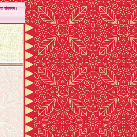
अंक
संकलन
।