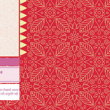
जें
ंधित लेखकों अथवा
 की अनुमति नहीं