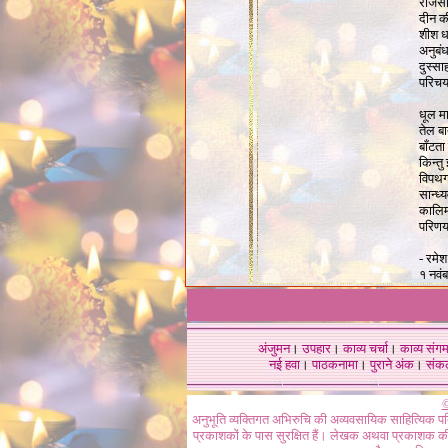
राजसी
दीन क
शीश धर
अनुबंध
दुस्स
परिचय
धूल मा
तेल बा
बाँटता
किन्तु
विपथग
सान्ध्य
कालिमा
परिणय
-
रमेश
१ नवं
अंजुमन
।
उपहार
।
काव्य चर्चा
।
काव्य संग
नई हवा
।
पाठकनामा
।
पुराने अंक
।
संक
©
अनुभूति व्यक्तिगत अभिरुचि की अव्यवसायिक साहित्यिक प
प्रकाशकों के पास सुरक्षित हैं। लेखक अथवा प्रकाशक की 