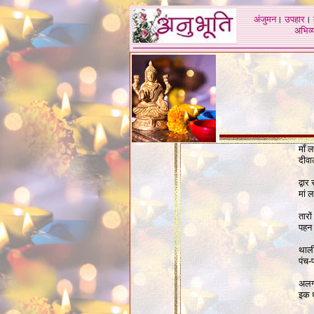
अंजुमन
।
उपहार
।
अभिव्य
माँ ल
दीवा
द्वा
मां 
तारो
पहन 
थाली
पंच-प
अलग
इक ध