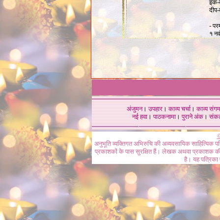
इक-द
दीप-
- पर
१ नव
अंजुमन
।
उपहार
।
काव्य चर्चा
।
काव्य संग
नई हवा
।
पाठकनामा
।
पुराने अंक
।
संक
©
अनुभूति व्यक्तिगत अभिरुचि की अव्यवसायिक साहित्यिक प
प्रकाशकों के पास सुरक्षित हैं। लेखक अथवा प्रकाशक की 
है। यह पत्रिका प