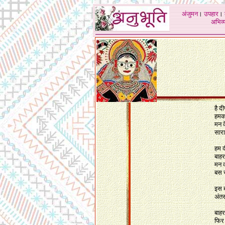
अंजुमन
।
उपहार
।
अभिव्य
है द
हमको
मन क
सारा
हम द
बाहर
मन क
बस र
इस ब
अंतस
बाहर
फिर 