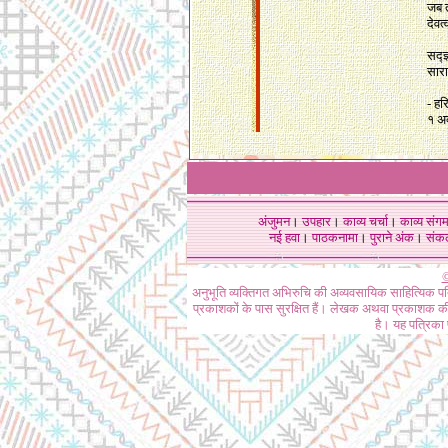
जब त
देवत
सद्ज
सार
- हरि
१ अ
अंजुमन
।
उपहार
।
काव्य चर्चा
।
काव्य संग
नई हवा
।
पाठकनामा
।
पुराने अंक
।
संक
©
अनुभूति व्यक्तिगत अभिरुचि की अव्यवसायिक साहित्यिक प
प्रकाशकों के पास सुरक्षित हैं। लेखक अथवा प्रकाशक की 
है। यह पत्रिका प