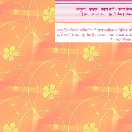
अंजुमन
।
उपहार
।
काव्य चर्चा
।
काव्य संग
नई हवा
।
पाठकनामा
।
पुराने अंक
।
संक
©
अनुभूति व्यक्तिगत अभिरुचि की अव्यवसायिक साहित्यिक प
प्रकाशकों के पास सुरक्षित हैं। लेखक अथवा प्रकाशक की 
है। यह पत्रिका प