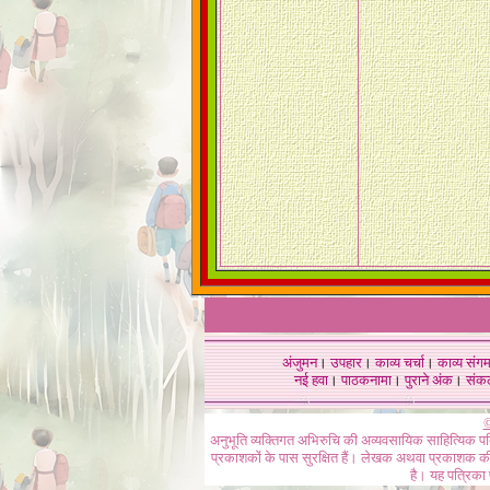
अंजुमन
।
उपहार
।
काव्य चर्चा
।
काव्य संग
नई हवा
।
पाठकनामा
।
पुराने अंक
।
संक
©
अनुभूति व्यक्तिगत अभिरुचि की अव्यवसायिक साहित्यिक प
प्रकाशकों के पास सुरक्षित हैं। लेखक अथवा प्रकाशक की 
है। यह पत्रिका प