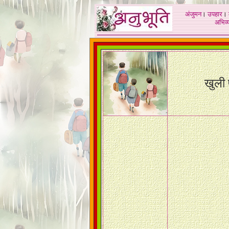
अंजुमन
।
उपहार
।
अभिव्य
खुली पा