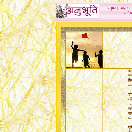
अंजुमन
।
उपहार
।
अभिव्य
पं
ऊप
फि
ले
डो
तन
गल
राह
बा
ध्
दु