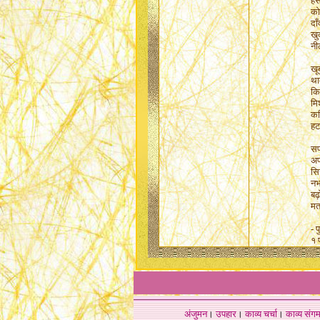
हँ
को
दा
खु
नी
खू
था
कि
मि
कठ
हट
सप
अप
सिख
नभ
बढ़
मत
-
प
१ 
अंजुमन
।
उपहार
।
काव्य चर्चा
।
काव्य संग