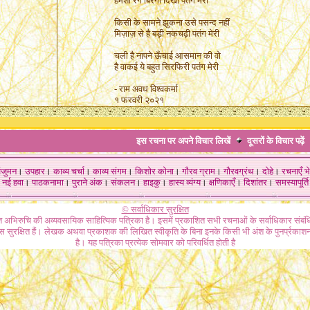
हमेशा रंग बिरंगी दिखी पतंग मेरी
किसी के सामने झुकना उसे पसन्द नहीं
मिज़ाज़ से है बड़ी नकचढ़ी पतंग मेरी
चली है नापने ऊँचाई आसमान की वो
है वाकई ये बहुत सिरफिरी पतंग मेरी
- राम अवध विश्वकर्मा
१ फरवरी २०२१
इस रचना पर अपने विचार लिखें
दूसरों के विचार
पढ़ें
ंजुमन
।
उपहार
।
काव्य चर्चा
।
काव्य संगम
।
किशोर कोना
।
गौरव ग्राम
।
गौरवग्रंथ
।
दोहे
।
रचनाएँ भे
नई हवा
।
पाठकनामा
।
पुराने अंक
।
संकलन
।
हाइकु
।
हास्य व्यंग्य
।
क्षणिकाएँ
।
दिशांतर
।
समस्यापूर्ति
© सर्वाधिकार सुरक्षित
गत अभिरुचि की अव्यवसायिक साहित्यिक पत्रिका है। इसमें प्रकाशित सभी रचनाओं के सर्वाधिकार संब
ास सुरक्षित हैं। लेखक अथवा प्रकाशक की लिखित स्वीकृति के बिना इनके किसी भी अंश के पुनर्प्रकाशन
है। यह पत्रिका प्रत्येक सोमवार को परिवर्धित होती है