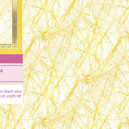
जें
ंधित लेखकों अथवा
 की अनुमति नहीं