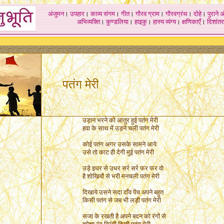
अंजुमन
।
उपहार
।
काव्य संगम
।
गीत
।
गौरव ग्राम
।
गौरवग्रंथ
।
दोहे
।
पुराने 
अभिव्यक्ति
।
कुण्डलिया
।
हाइकु
।
हास्य व्यंग्य
।
क्षणिकाएँ
।
दिशांतर
पतंग मेरी
उड़ान भरने को आतुर हुई पतंग मेरी
हवा के साथ में उड़ने चली पतंग मेरी
कोई पतंग अगर उसके सामने आये
उसे तो काट ही देगी मुई पतंग मेरी
उड़े इधर से उधर सर्र सर्र फर फर वो
है शोखियों से भरी मनचली पतंग मेरी
दिखाये उसने सदा दाँव पेंच अपने बहुत
किसी पतंग से जब भी लड़ी पतंग मेरी
सजा के रखती है अपने बदन को रंगों से