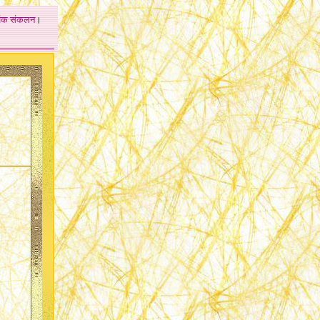
अंक
संकलन
।