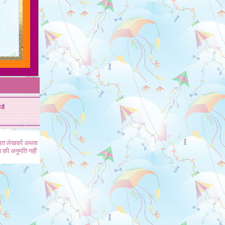
जें
ंधित लेखकों अथवा
 की अनुमति नहीं