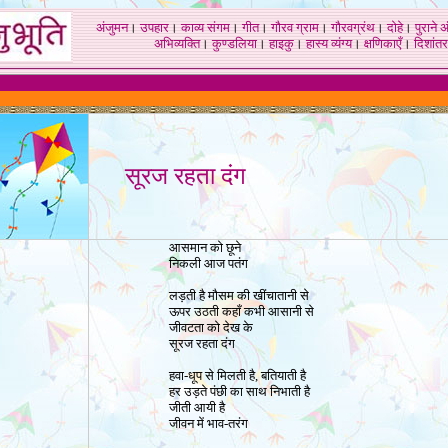
अंजुमन
।
उपहार
।
काव्य संगम
।
गीत
।
गौरव ग्राम
।
गौरवग्रंथ
।
दोहे
।
पुराने 
अभिव्यक्ति
।
कुण्डलिया
।
हाइकु
।
हास्य व्यंग्य
।
क्षणिकाएँ
।
दिशांतर
.
सूरज रहता दंग
आसमान को छूने
निकली आज पतंग
लड़ती है मौसम की
खींचातानी से
ऊपर उठती कहाँ
कभी आसानी से
जीवटता को देख के
सूरज रहता दंग
हवा-धूप से मिलती है
,
बतियाती है
हर उड़ते पंछी का साथ निभाती है
जीती आयी है
जीवन में भाव-तरंग