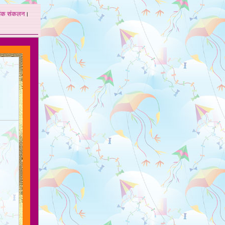
अंक
संकलन
।