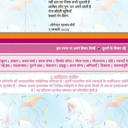
नहीं धरा का रिश्ता
कभी भुलाती है
आखिर लौट पुनः घर अपने आती है
रोज बाँटती खुशियाँ
सबको रंग-बिरंग
-
योगेन्द्र प्रताप मौर्य
१ जनवरी २०२३
इस रचना पर अपने विचार लिखें
दूसरों के विचार
पढ़ें
ंजुमन
।
उपहार
।
काव्य चर्चा
।
काव्य संगम
।
किशोर कोना
।
गौरव ग्राम
।
गौरवग्रंथ
।
दोहे
।
रचनाएँ भे
नई हवा
।
पाठकनामा
।
पुराने अंक
।
संकलन
।
हाइकु
।
हास्य व्यंग्य
।
क्षणिकाएँ
।
दिशांतर
।
समस्यापूर्ति
© सर्वाधिकार सुरक्षित
गत अभिरुचि की अव्यवसायिक साहित्यिक पत्रिका है। इसमें प्रकाशित सभी रचनाओं के सर्वाधिकार संब
ास सुरक्षित हैं। लेखक अथवा प्रकाशक की लिखित स्वीकृति के बिना इनके किसी भी अंश के पुनर्प्रकाशन
है। यह पत्रिका प्रत्येक सोमवार को परिवर्धित होती है