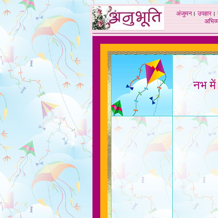
अंजुमन
।
उपहार
।
अभिव्य
.
नभ में