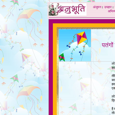
अंजुमन
।
उपहार
।
अभिव्य
पतंगों
लो 
हव
ती
काग
हव
एक
लो 
दि
है
तो