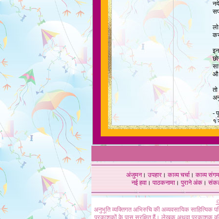
नये
सफ
लो 
कर
इन
छो
सा
औ 
तो 
अन
- प
१ 
अंजुमन
।
उपहार
।
काव्य चर्चा
।
काव्य संग
नई हवा
।
पाठकनामा
।
पुराने अंक
।
संक
©
अनुभूति व्यक्तिगत अभिरुचि की अव्यवसायिक साहित्यिक प
प्रकाशकों के पास सुरक्षित हैं। लेखक अथवा प्रकाशक की 