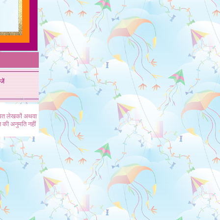
जें
ंधित लेखकों अथवा
 की अनुमति नहीं