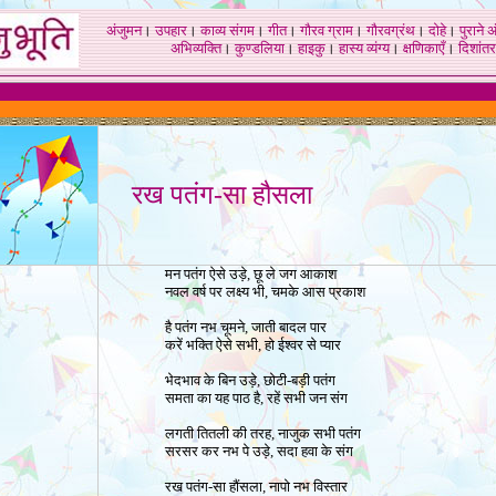
अंजुमन
।
उपहार
।
काव्य संगम
।
गीत
।
गौरव ग्राम
।
गौरवग्रंथ
।
दोहे
।
पुराने 
अभिव्यक्ति
।
कुण्डलिया
।
हाइकु
।
हास्य व्यंग्य
।
क्षणिकाएँ
।
दिशांतर
रख पतंग-सा हौसला
मन पतंग ऐसे उड़े, छू ले जग आकाश
नवल वर्ष पर लक्ष्य भी, चमके आस प्रकाश
है पतंग नभ चूमने, जाती बादल पार
करें भक्ति ऐसे सभी, हो ईश्वर से प्यार
भेदभाव के बिन उड़े, छोटी-बड़ी पतंग
समता का यह पाठ है, रहें सभी जन संग
लगती तितली की तरह, नाजुक सभी पतंग
सरसर कर नभ पे उड़े, सदा हवा के संग
रख पतंग-सा हौंसला, नापो नभ विस्तार