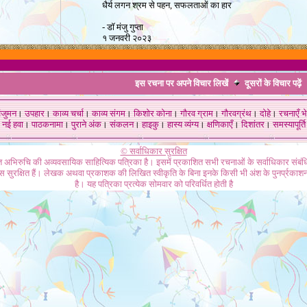
धैर्य लगन श्रम से पहन, सफलताओं का हार
- डॉ मंजु गुप्ता
१ जनवरी २०२३
इस रचना पर अपने विचार लिखें
दूसरों के विचार
पढ़ें
ंजुमन
।
उपहार
।
काव्य चर्चा
।
काव्य संगम
।
किशोर कोना
।
गौरव ग्राम
।
गौरवग्रंथ
।
दोहे
।
रचनाएँ भे
नई हवा
।
पाठकनामा
।
पुराने अंक
।
संकलन
।
हाइकु
।
हास्य व्यंग्य
।
क्षणिकाएँ
।
दिशांतर
।
समस्यापूर्ति
© सर्वाधिकार सुरक्षित
गत अभिरुचि की अव्यवसायिक साहित्यिक पत्रिका है। इसमें प्रकाशित सभी रचनाओं के सर्वाधिकार संब
ास सुरक्षित हैं। लेखक अथवा प्रकाशक की लिखित स्वीकृति के बिना इनके किसी भी अंश के पुनर्प्रकाशन
है। यह पत्रिका प्रत्येक सोमवार को परिवर्धित होती है