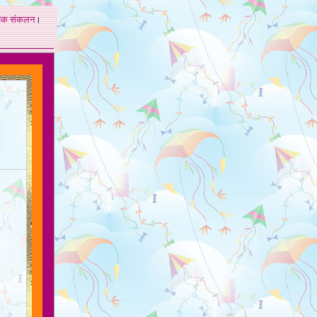
अंक
संकलन
।