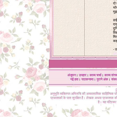
दो
थोथ
मु
ढा
दा
दुन
विक
मित
कह 
- उ
२९
अंजुमन
।
उपहार
।
काव्य चर्चा
।
काव्य संग
नई हवा
।
पाठकनामा
।
पुराने अंक
।
संक
©
अनुभूति व्यक्तिगत अभिरुचि की अव्यवसायिक साहित्यिक प
प्रकाशकों के पास सुरक्षित हैं। लेखक अथवा प्रकाशक की 
है। यह पत्रिका प