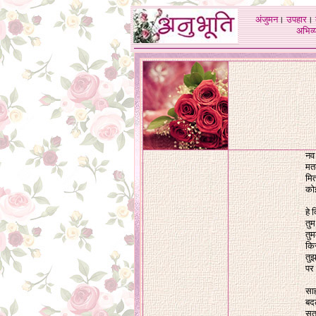
अंजुमन
।
उपहार
।
अभिव्य
नव 
मतल
मित
कोई
हे
तुम
तुम
कि
तुझ
पर
साह
बदल
सत