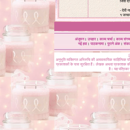
जिसे दे
- देवी 
१ जनव
अंजुमन
।
उपहार
।
काव्य चर्चा
।
काव्य संग
नई हवा
।
पाठकनामा
।
पुराने अंक
।
संक
©
अनुभूति व्यक्तिगत अभिरुचि की अव्यवसायिक साहित्यिक प
प्रकाशकों के पास सुरक्षित हैं। लेखक अथवा प्रकाशक की 
है। यह पत्रिका प