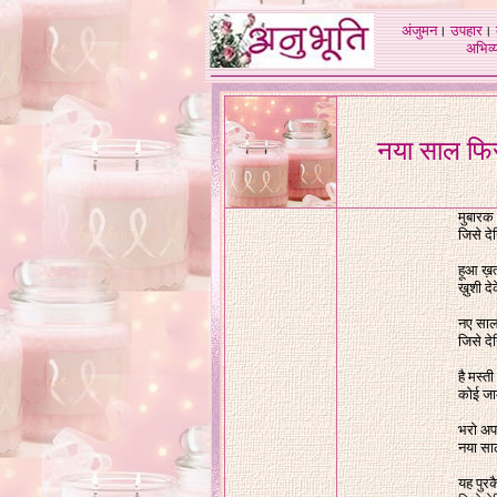
अंजुमन
।
उपहार
।
अभिव्य
नया साल फिर 
मुबारक
जिसे दे
हूआ ख़त
ख़ुशी दे
नए साल 
जिसे दे
है मस्ती
कोई जा
भरो अपन
नया सा
यह पुरक