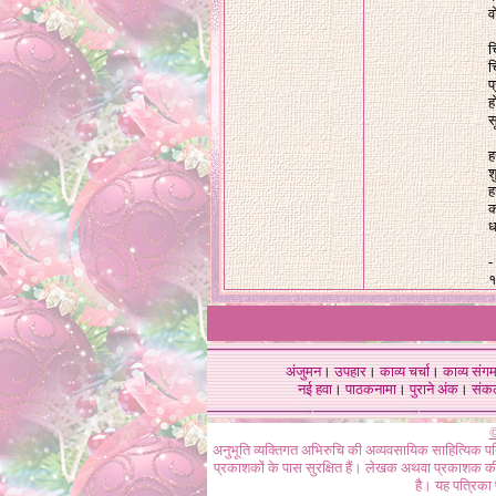
व
च
च
प
ह
स
ह
श
ह
क
ध
-
१
अंजुमन
।
उपहार
।
काव्य चर्चा
।
काव्य संग
नई हवा
।
पाठकनामा
।
पुराने अंक
।
संक
©
अनुभूति व्यक्तिगत अभिरुचि की अव्यवसायिक साहित्यिक प
प्रकाशकों के पास सुरक्षित हैं। लेखक अथवा प्रकाशक की 
है। यह पत्रिका प