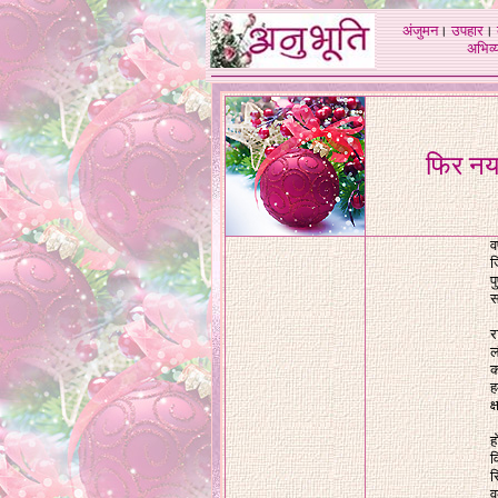
अंजुमन
।
उपहार
।
अभिव्य
फिर नय
व
ज
प
स
र
ल
क
ह
क
ह
व
र
व