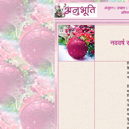
अंजुमन
।
उपहार
।
अभिव्य
नववर्ष
प
क
आ
न
क
म
फ
प
उ
ह
य
छ
अ
ह