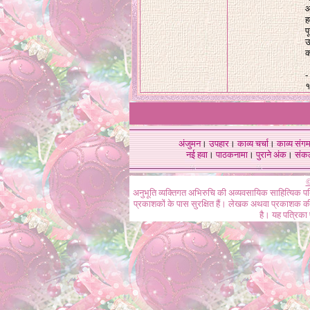
आ
ह
प
उ
क
-
१
अंजुमन
।
उपहार
।
काव्य चर्चा
।
काव्य संग
नई हवा
।
पाठकनामा
।
पुराने अंक
।
संक
©
अनुभूति व्यक्तिगत अभिरुचि की अव्यवसायिक साहित्यिक प
प्रकाशकों के पास सुरक्षित हैं। लेखक अथवा प्रकाशक की 
है। यह पत्रिका प