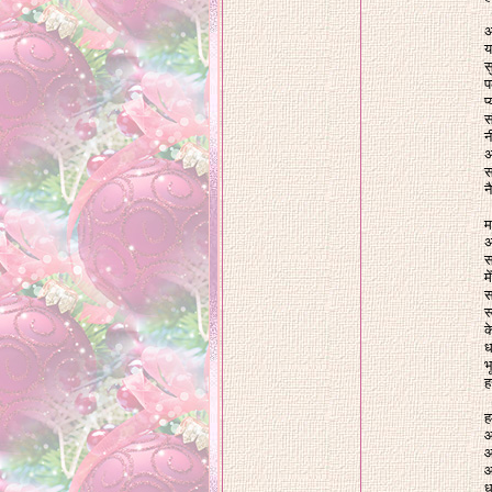
अ
य
स
प
प
स
न
अ
स
न
म
अ
स
म
स
स
क
ध
भ
ह
ह
आ
आ
आ
ध