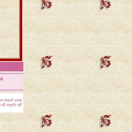
जें
ंधित लेखकों अथवा
 की अनुमति नहीं