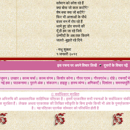
वर्तमान को कोश रहे हैं
क्या बोया जो कल काटेंगे?
शेष बचा क्या जो बाटेंगे?
फिर भी आशाओं के पौधे
बंजर मन में रोप रहे हैं
थामे हुए डोर सपनो की
यूँ ही हम जा रहे जिये
उम्मीदों के अब तक कितने
जलते -बुझते रहे दिये
- मधु शुक्ला
१ जनवरी २०१९
इस रचना पर अपने विचार लिखें
दूसरों के विचार
पढ़ें
ंजुमन
।
उपहार
।
काव्य चर्चा
।
काव्य संगम
।
किशोर कोना
।
गौरव ग्राम
।
गौरवग्रंथ
।
दोहे
।
रचनाएँ भे
नई हवा
।
पाठकनामा
।
पुराने अंक
।
संकलन
।
हाइकु
।
हास्य व्यंग्य
।
क्षणिकाएँ
।
दिशांतर
।
समस्यापूर्ति
© सर्वाधिकार सुरक्षित
गत अभिरुचि की अव्यवसायिक साहित्यिक पत्रिका है। इसमें प्रकाशित सभी रचनाओं के सर्वाधिकार संब
ास सुरक्षित हैं। लेखक अथवा प्रकाशक की लिखित स्वीकृति के बिना इनके किसी भी अंश के पुनर्प्रकाशन
है। यह पत्रिका प्रत्येक सोमवार को परिवर्धित होती है