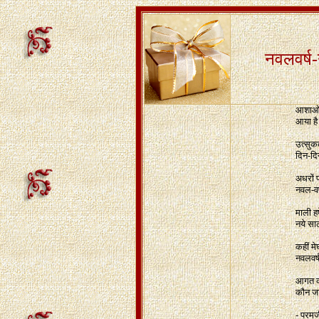
नवलवर्ष
आशाओं 
आया है
उत्सुक
दिन-दि
अधरों प
नवल-वर्
माली हर
नये सा
कहीं म
नवलवर्
आगत का
कौन जा
- परम