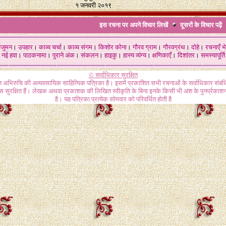
१ जनवरी २०१९
इस रचना पर अपने विचार लिखें
दूसरों के विचार
पढ़ें
ंजुमन
।
उपहार
।
काव्य चर्चा
।
काव्य संगम
।
किशोर कोना
।
गौरव ग्राम
।
गौरवग्रंथ
।
दोहे
।
रचनाएँ भे
नई हवा
।
पाठकनामा
।
पुराने अंक
।
संकलन
।
हाइकु
।
हास्य व्यंग्य
।
क्षणिकाएँ
।
दिशांतर
।
समस्यापूर्ति
© सर्वाधिकार सुरक्षित
गत अभिरुचि की अव्यवसायिक साहित्यिक पत्रिका है। इसमें प्रकाशित सभी रचनाओं के सर्वाधिकार संब
ास सुरक्षित हैं। लेखक अथवा प्रकाशक की लिखित स्वीकृति के बिना इनके किसी भी अंश के पुनर्प्रकाशन
है। यह पत्रिका प्रत्येक सोमवार को परिवर्धित होती है