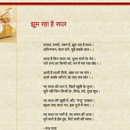
झूम रहा है साल
उत्सव, मस्ती, जश्न में, झूम रहा है साल।
अभिनन्दन, वंदन करे, पूछे सबके हाल।।
आया है फिर साल नव, भुला सभी के भेद।
गले लगा हर किसी को, मन में मत रख खेद।।
आयी है लाली लिये, अंबर पर नव भोर।
उतरे सबके आँगने, छा जाए सब ओर।।
नए साल की धरा पे, खिलें खुशी के फूल।
चुभें नहीं फिर किसी के, विरह, दर्द, दुख शूल।
नए साल की खुशी में, बाँट "मंजु" उपहार।
बढ़ता जाए साल भर, इक दूजे में प्यार।।
नए साल पर जगी है, नए सपन की आस।
पूर्ण करो हे ईश तुम, मिटे सभी की प्यास।
- मंजु गुप्ता