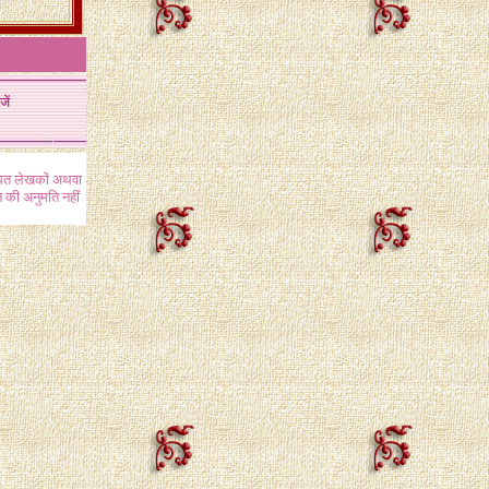
जें
ंधित लेखकों अथवा
 की अनुमति नहीं