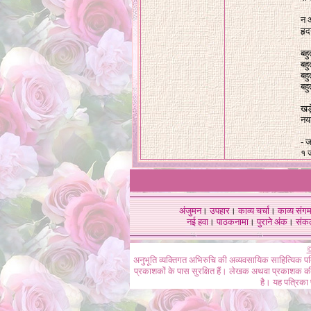
न अ
हृद
बहु
बहु
बहु
बहु
खड़
नया
- 
१ 
अंजुमन
।
उपहार
।
काव्य चर्चा
।
काव्य संग
नई हवा
।
पाठकनामा
।
पुराने अंक
।
संक
©
अनुभूति व्यक्तिगत अभिरुचि की अव्यवसायिक साहित्यिक प
प्रकाशकों के पास सुरक्षित हैं। लेखक अथवा प्रकाशक की 
है। यह पत्रिका प