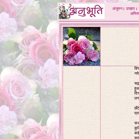
अंजुमन
।
उपहार
।
अभिव्य
विग
नये
चढ़
हुआ
दिय
लगा
छँट
प्र
सजा
कुट
कही
सभी