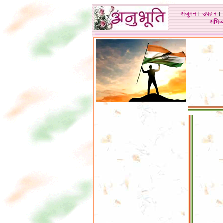
अंजुमन
।
उपहार
।
अभिव्य