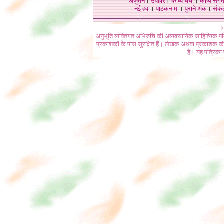
अंजुमन
।
उपहार
।
काव्य चर्चा
।
काव्य संग
नई हवा
।
पाठकनामा
।
पुराने अंक
।
संक
©
अनुभूति व्यक्तिगत अभिरुचि की अव्यवसायिक साहित्यिक प
प्रकाशकों के पास सुरक्षित हैं। लेखक अथवा प्रकाशक की 
है। यह पत्रिका प