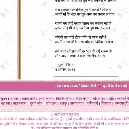
उस धरा की आँख को तुम स्वेद काजल से सजाना
सच इबादत रक्तरंजित पुष्प ही करते हैं लेकिन
अपनी माँ के भाल पर तुम अम्न का चन्दन लगाना
राहतों का कोई मरहम ज़ख़्म भर सकता नही है
ज़ख़्म कोई भी न दे अब ऐसा तुम भारत बनाना
चाँदनी का कोई टीका चाँद से प्यारा नही है
अपनी भारत माँ के माथे चाँद की बिंदिया लगाना
हम अगर इतिहास की हर भूल से पाएँ सबक तो
लौट आएगा हमारे देश का स्वर्णिम ज़माना
-
सुवर्णा दीक्षित
१ अगस्त २०१९
इस रचना पर अपने विचार लिखें
दूसरों के विचार
पढ़ें
ंजुमन
।
उपहार
।
काव्य चर्चा
।
काव्य संगम
।
किशोर कोना
।
गौरव ग्राम
।
गौरवग्रंथ
।
दोहे
।
रचनाएँ भे
नई हवा
।
पाठकनामा
।
पुराने अंक
।
संकलन
।
हाइकु
।
हास्य व्यंग्य
।
क्षणिकाएँ
।
दिशांतर
।
समस्यापूर्ति
© सर्वाधिकार सुरक्षित
गत अभिरुचि की अव्यवसायिक साहित्यिक पत्रिका है। इसमें प्रकाशित सभी रचनाओं के सर्वाधिकार संब
ास सुरक्षित हैं। लेखक अथवा प्रकाशक की लिखित स्वीकृति के बिना इनके किसी भी अंश के पुनर्प्रकाशन
है। यह पत्रिका प्रत्येक सोमवार को परिवर्धित होती है