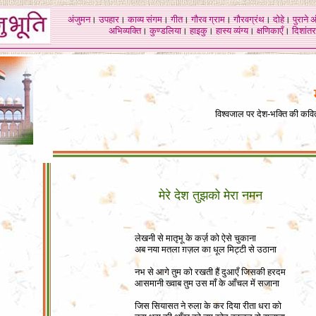
अंजुमन
।
उपहार
।
काव्य संगम
।
गीत
।
गौरव ग्राम
।
गौरवग्रंथ
।
दोहे
।
पुराने 
अभिव्यक्ति
।
कुण्डलिया
।
हाइकु
।
हास्य व्यंग्य
।
क्षणिकाएँ
।
दिशांतर
विश्वजाल पर देश-भक्ति की कव
मेरे देश तुझको मेरा नमन
लेखनी से मातृभू के कर्ज़ को ऐसे चुकाना
अब नया मतला ग़ज़ल का धूल मिट्टी से उठाना
नभ से आगे तुम को रखती हैं दुआएँ जिसकी हरदम
आसमानी ख्वाब तुम उस माँ के आँचल में सजाना
जिस सियासत ने रुला के कर दिया रीता धरा को