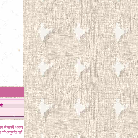
जें
ंधित लेखकों अथवा
 की अनुमति नहीं