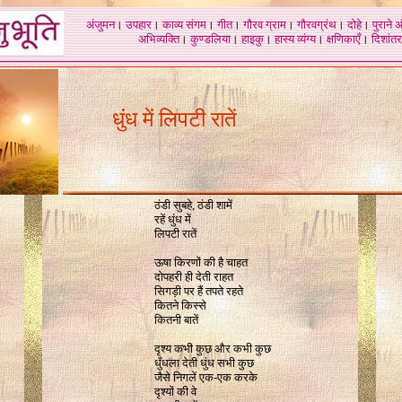
अंजुमन
।
उपहार
।
काव्य संगम
।
गीत
।
गौरव ग्राम
।
गौरवग्रंथ
।
दोहे
।
पुराने 
अभिव्यक्ति
।
कुण्डलिया
।
हाइकु
।
हास्य व्यंग्य
।
क्षणिकाएँ
।
दिशांतर
धुंध में लिपटी रातें
ठंडी सुबहे, ठंडी शामें
रहें धुंध में
लिपटी रातें
ऊषा किरणों की है चाहत
दोपहरी ही देती राहत
सिगड़ी पर हैं तपते रहते
कितने किस्से
कितनी बातें
दृश्य कभी कुछ और कभी कुछ
धुँधला देती धुंध सभी कुछ
जैसे निगलें एक-एक करके
दृश्यों की वे