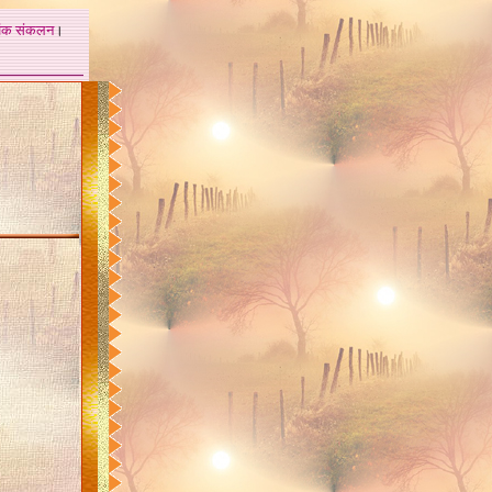
अंक
संकलन
।