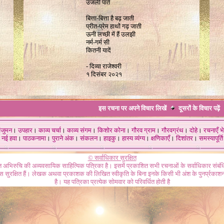
उजली पातें
बित्ता-बित्ता है बढ़ जाती
प्रीत-प्रेम हाथों गढ़ जाती
ऊनी लच्छी में हैं उलझी
नर्म-गर्म सी
कितनी यादें
-
दिव्या राजेश्वरी
१ दिसंबर २०२१
इस रचना पर अपने विचार लिखें
दूसरों के विचार
पढ़ें
ंजुमन
।
उपहार
।
काव्य चर्चा
।
काव्य संगम
।
किशोर कोना
।
गौरव ग्राम
।
गौरवग्रंथ
।
दोहे
।
रचनाएँ भे
नई हवा
।
पाठकनामा
।
पुराने अंक
।
संकलन
।
हाइकु
।
हास्य व्यंग्य
।
क्षणिकाएँ
।
दिशांतर
।
समस्यापूर्ति
© सर्वाधिकार सुरक्षित
गत अभिरुचि की अव्यवसायिक साहित्यिक पत्रिका है। इसमें प्रकाशित सभी रचनाओं के सर्वाधिकार संब
ास सुरक्षित हैं। लेखक अथवा प्रकाशक की लिखित स्वीकृति के बिना इनके किसी भी अंश के पुनर्प्रकाशन
है। यह पत्रिका प्रत्येक सोमवार को परिवर्धित होती है