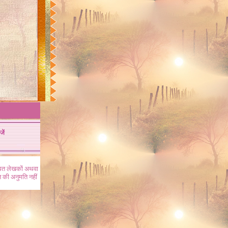
जें
ंधित लेखकों अथवा
 की अनुमति नहीं