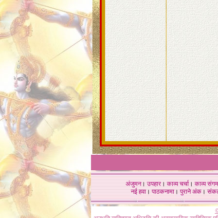
अंजुमन
।
उपहार
।
काव्य चर्चा
।
काव्य संग
नई हवा
।
पाठकनामा
।
पुराने अंक
।
संक
©