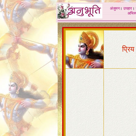
अंजुमन
।
उपहार
।
अभिव्य
प्रिय 