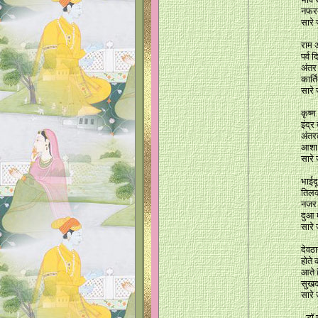
नफरत
सारे
राम 
पर्व 
अंतर
कार्त
सारे
कृष्ण
इंद्र
अंतर
आशा 
सारे
भाईदू
तिलक
नजर 
दुआ 
सारे
देवठा
होते 
आते ह
सुखद 
सारे
- डॉ म