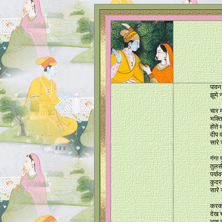
पावन
झूमे 
चार म
भक्ति
होते 
दीप 
सारे
गंगा 
तुलसी
पर्य
कुदर
सारे
करकच
देख 
भाव 