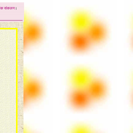
अंक
संकलन
।