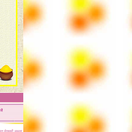
जें
ंधित लेखकों अथवा