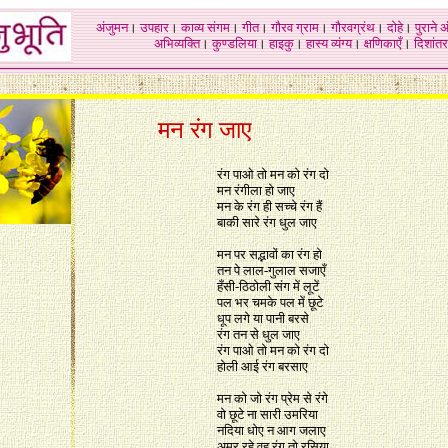
अंजुमन
।
उपहार
।
काव्य संगम
।
गीत
।
गौरव ग्राम
।
गौरवग्रंथ
।
दोहे
।
पुराने 
अभिव्यक्ति
।
कुण्डलिया
।
हाइकु
।
हास्य व्यंग्य
।
क्षणिकाएँ
।
दिशांतर
.
मन रंग जाए
.
रंग पाओ तो मन को रंग दो
मन रंगीला हो जाए
मन के रंग ही सच्चे रंग हैं
बाकी सारे रंग धुल जाए
मन पर सद्भावों का रंग हो
तन पे लाल-गुलाल सजाएँ
हँसी-ठिठोली संग में लूटें
पल भर चमके पल में छूटे
धूप लगे या पानी बरसे
रंग तन से धुल जाए
रंग पाओ तो मन को रंग दो
होली आई रंग बरसाए
मन को जो रंग प्रेम से रंगे
वो छूटे ना सारी उमरिया
नदिया धोए न आग जलाए
अमर रहे वह रंग तो रसिया