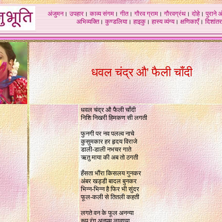
अंजुमन
।
उपहार
।
काव्य संगम
।
गीत
।
गौरव ग्राम
।
गौरवग्रंथ
।
दोहे
।
पुराने 
अभिव्यक्ति
।
कुण्डलिया
।
हाइकु
।
हास्य व्यंग्य
।
क्षणिकाएँ
।
दिशांतर
धवल चंद्र औ
'
फैली चाँदी
धवल चंद्र औ फैली चाँदी
निशि निखरी हिमकण सी लगती
फुनगी पर नव पलल्व नाचे
कुसुमकार हर हृदय विराजे
डाली-डाली नभचर गाते
ऋतु माया की अब तो ठगती
हँसता भौंरा किसलय गुनकर
अंबर खड्डी बादल बुनकर
भिन्न-भिन्न है फिर भी सुंदर
फूल-कली से तितली कहती
लगते वन के फूल अनन्या
रूप रंग अनुपम लावण्या