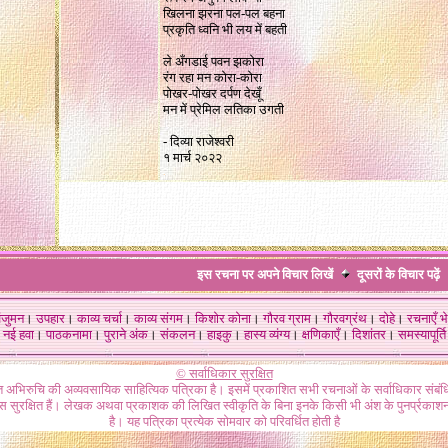
खिलना झरना पल-पल बहना
प्रकृति ध्वनि भी लय में बहती
ले अँगडाई पवन झकोरा
रंग रहा मन कोरा-कोरा
पोखर-पोखर दर्पण देखूँ
मन में प्रेमिल लतिका उगती
- दिव्या राजेश्वरी
१ मार्च २०२२
.
इस रचना पर अपने विचार लिखें
दूसरों के विचार
पढ़ें
ंजुमन
।
उपहार
।
काव्य चर्चा
।
काव्य संगम
।
किशोर कोना
।
गौरव ग्राम
।
गौरवग्रंथ
।
दोहे
।
रचनाएँ भे
नई हवा
।
पाठकनामा
।
पुराने अंक
।
संकलन
।
हाइकु
।
हास्य व्यंग्य
।
क्षणिकाएँ
।
दिशांतर
।
समस्यापूर्ति
© सर्वाधिकार सुरक्षित
गत अभिरुचि की अव्यवसायिक साहित्यिक पत्रिका है। इसमें प्रकाशित सभी रचनाओं के सर्वाधिकार संब
ास सुरक्षित हैं। लेखक अथवा प्रकाशक की लिखित स्वीकृति के बिना इनके किसी भी अंश के पुनर्प्रकाशन
है। यह पत्रिका प्रत्येक सोमवार को परिवर्धित होती है