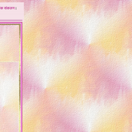
अंक
संकलन
।