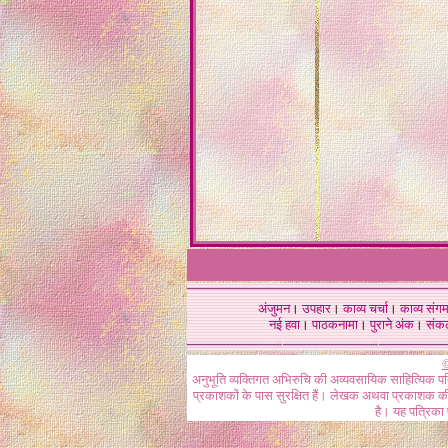
अंजुमन
।
उपहार
।
काव्य चर्चा
।
काव्य संग
नई हवा
।
पाठकनामा
।
पुराने अंक
।
संक
©
अनुभूति व्यक्तिगत अभिरुचि की अव्यवसायिक साहित्यिक प
प्रकाशकों के पास सुरक्षित हैं। लेखक अथवा प्रकाशक की 
है। यह पत्रिका प