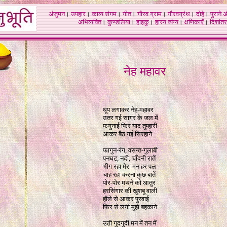
अंजुमन
।
उपहार
।
काव्य संगम
।
गीत
।
गौरव ग्राम
।
गौरवग्रंथ
।
दोहे
।
पुराने 
अभिव्यक्ति
।
कुण्डलिया
।
हाइकु
।
हास्य व्यंग्य
।
क्षणिकाएँ
।
दिशांतर
नेह महावर
धूप लगाकर नेह-महावर
उतर गई सागर के जल में
फगुनाई फिर याद तुम्हारी
आकर बैठ गई सिरहाने
फागुन-रंग, वसन्त-गुलाबी
पनघट, नदी, चाँदनी रातें
भीग रहा मेरा मन हर पल
चाह रहा करना कुछ बातें
पोर-पोर मथने को आतुर
हरसिंगार की खुशबू वाली
हौले से आकर पुरवाई
फिर से लगी मुझे बहकाने
उठी गुदगुदी मन में तन में