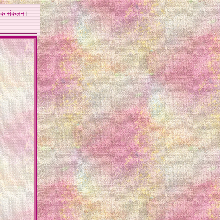
अंक
संकलन
।