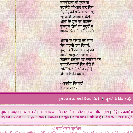
मोरपंखिया नई छुवन से,
परकोटे की आड़ कटे दिन
नेह-देह की गझिन तपन से,
सूरज की अनब्याही बेटी
आभा के झूले पर चढ़कर
कुमकुम रोली को मुट्ठी में
आकर फिर से लगी उठाने
अधरों पर पलाश की रंगत
पिए वारुणी दशों दिशाएँ,
दुल्हन बनी वसन्ती ऋतु का
आओ अवगुण्ठन सरकाएँ
किसिम-किसिम की मंजरियों पर
कनखी-कनखी दिन बीते हैं,
साँसें फिर से खोज रही हैं
बौराने के ढेर बहाने
- अवनीश त्रिपाठी
१ मार्च २०१८
इस रचना पर अपने विचार लिखें
दूसरों के विचार
पढ़ें
ंजुमन
।
उपहार
।
काव्य चर्चा
।
काव्य संगम
।
किशोर कोना
।
गौरव ग्राम
।
गौरवग्रंथ
।
दोहे
।
रचनाएँ भे
नई हवा
।
पाठकनामा
।
पुराने अंक
।
संकलन
।
हाइकु
।
हास्य व्यंग्य
।
क्षणिकाएँ
।
दिशांतर
।
समस्यापूर्ति
© सर्वाधिकार सुरक्षित