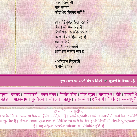
मिला जिसे भी
गले लगाया
कोई भेद-विकार नहीं है
हर कोई कुछ खिला रहा है
ठंडाई भी पिला रहा है
जिसे चढ़ गई थोड़ी ज़्यादा
मस्ती में सर हिला रहा है
क्यों न जिये
हम जी भर इसको
आगे अब संसार नहीं है
-
अमिताभ त्रिपाठी
१ मार्च २०१८
इस रचना पर अपने विचार लिखें
दूसरों के विचार
पढ़ें
ंजुमन
।
उपहार
।
काव्य चर्चा
।
काव्य संगम
।
किशोर कोना
।
गौरव ग्राम
।
गौरवग्रंथ
।
दोहे
।
रचनाएँ भे
नई हवा
।
पाठकनामा
।
पुराने अंक
।
संकलन
।
हाइकु
।
हास्य व्यंग्य
।
क्षणिकाएँ
।
दिशांतर
।
समस्यापूर्ति
© सर्वाधिकार सुरक्षित
गत अभिरुचि की अव्यवसायिक साहित्यिक पत्रिका है। इसमें प्रकाशित सभी रचनाओं के सर्वाधिकार संब
ास सुरक्षित हैं। लेखक अथवा प्रकाशक की लिखित स्वीकृति के बिना इनके किसी भी अंश के पुनर्प्रकाशन
है। यह पत्रिका प्रत्येक सोमवार को परिवर्धित होती है