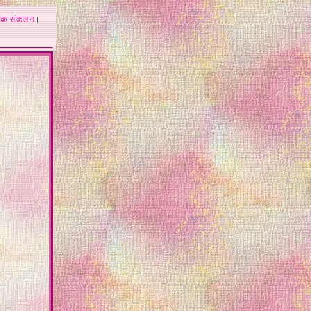
अंक
संकलन
।