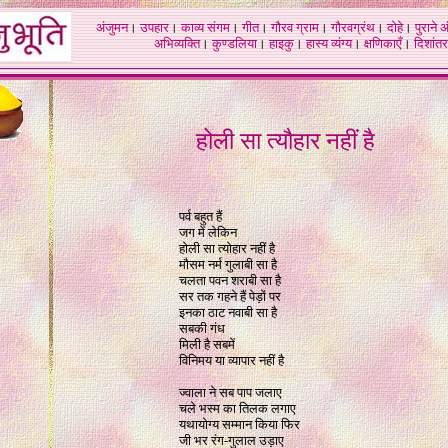
अंजुमन
।
उपहार
।
काव्य संगम
।
गीत
।
गौरव ग्राम
।
गौरवग्रंथ
।
दोहे
।
पुराने 
अभिव्यक्ति
।
कुण्डलिया
।
हाइकु
।
हास्य व्यंग्य
।
क्षणिकाएँ
।
दिशांतर
होली सा त्यौहार नहीं है
पर्व बहुत हैं
जग में लेकिन
होली सा त्योहार नहीं है
मौसम नर्म गुलाबी सा है
चलता पवन शराबी सा है
सर तक गहने हैं पेड़ों पर
इनका ठाट नवाबी सा है
सबकी गंध
मिली है सबमें
विनिमय या व्यापार नहीं है
ज्वाला ने सब पाप जलाए
चले भस्म का तिलक लगाए
यथायोग्य सम्मान किया फिर
जी भर रंग-गुलाल उड़ाए