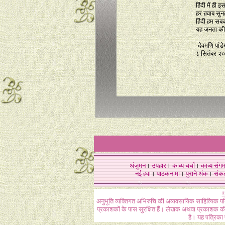
हिंदी में ही 
हर ख़्वाब सुन
हिंदी हम सबक
यह जनता की
-देवमणि पांडे
८ सितंबर २
अंजुमन
।
उपहार
।
काव्य चर्चा
।
काव्य संग
नई हवा
।
पाठकनामा
।
पुराने अंक
।
संक
©
अनुभूति व्यक्तिगत अभिरुचि की अव्यवसायिक साहित्यिक प
प्रकाशकों के पास सुरक्षित हैं। लेखक अथवा प्रकाशक की 
है। यह पत्रिका प