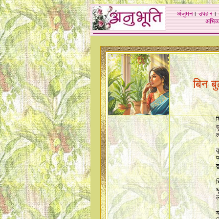
अंजुमन
।
उपहार
।
अभिव्य
बिन ब
ब
ध
व
प
द
ब
ध
य