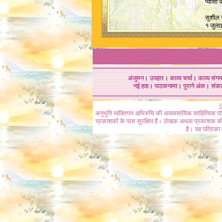
प्यासा 
सुशील 
१ जुला
अंजुमन
।
उपहार
।
काव्य चर्चा
।
काव्य संग
नई हवा
।
पाठकनामा
।
पुराने अंक
।
संक
©
अनुभूति व्यक्तिगत अभिरुचि की अव्यवसायिक साहित्यिक प
प्रकाशकों के पास सुरक्षित हैं। लेखक अथवा प्रकाशक की 
है। यह पत्रिका प