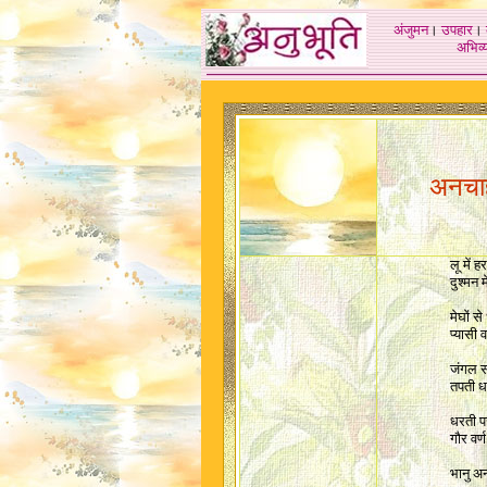
अंजुमन
।
उपहार
।
अभिव्य
अनचाहा
लू में 
दुश्मन 
मेघों स
प्यासी 
जंगल स
तपती ध
धरती प
गौर वर्
भानु अ