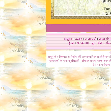
वृक्ष ल
- निशेष
१ जुला
अंजुमन
।
उपहार
।
काव्य चर्चा
।
काव्य संग
नई हवा
।
पाठकनामा
।
पुराने अंक
।
संक
©
अनुभूति व्यक्तिगत अभिरुचि की अव्यवसायिक साहित्यिक प
प्रकाशकों के पास सुरक्षित हैं। लेखक अथवा प्रकाशक की 
है। यह पत्रिका प