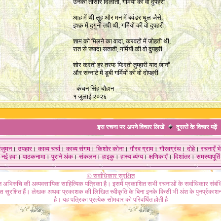
उनको तासीरें दिलाती, गर्मियों की वो दुपहरी
आह में थी लूह और मन में बवंडर धूल जैसे,
इश्क़ में दुगुनी तपी थी, गर्मियों की वो दुपहरी
शाम को मिलने का वादा, करवटों में जोहती थी,
रात से ज्यादा सताती, गर्मियों की वो दुपहरी
शोर करती हर तरफ फिरती तुम्हारी याद जानाँ
और सन्नाटे में डूबी गर्मियों की वो दोपहरी
- कंचन सिंह चौहान
१ जुलाई २०२६
इस रचना पर अपने विचार लिखें
दूसरों के विचार
पढ़ें
ंजुमन
।
उपहार
।
काव्य चर्चा
।
काव्य संगम
।
किशोर कोना
।
गौरव ग्राम
।
गौरवग्रंथ
।
दोहे
।
रचनाएँ भे
नई हवा
।
पाठकनामा
।
पुराने अंक
।
संकलन
।
हाइकु
।
हास्य व्यंग्य
।
क्षणिकाएँ
।
दिशांतर
।
समस्यापूर्ति
© सर्वाधिकार सुरक्षित
गत अभिरुचि की अव्यवसायिक साहित्यिक पत्रिका है। इसमें प्रकाशित सभी रचनाओं के सर्वाधिकार संब
ास सुरक्षित हैं। लेखक अथवा प्रकाशक की लिखित स्वीकृति के बिना इनके किसी भी अंश के पुनर्प्रकाशन
है। यह पत्रिका प्रत्येक सोमवार को परिवर्धित होती है