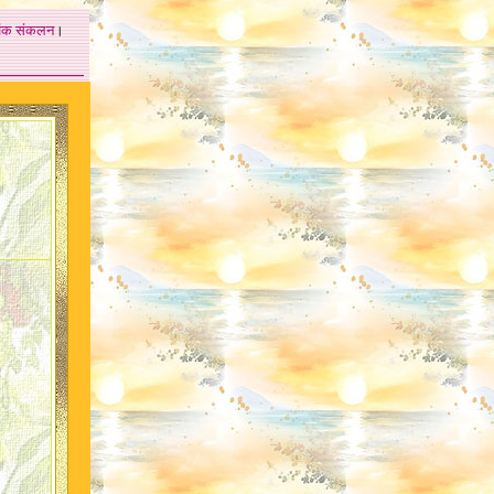
अंक
संकलन
।