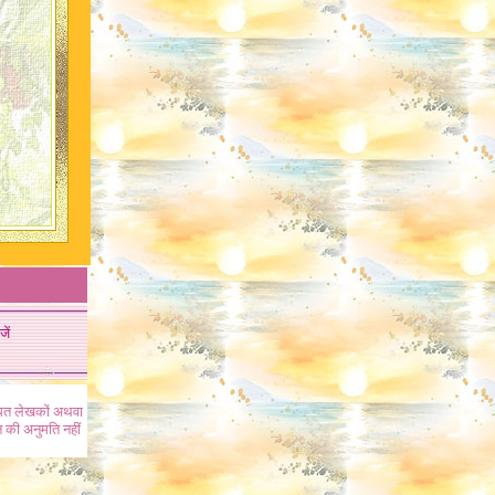
जें
ंधित लेखकों अथवा
 की अनुमति नहीं