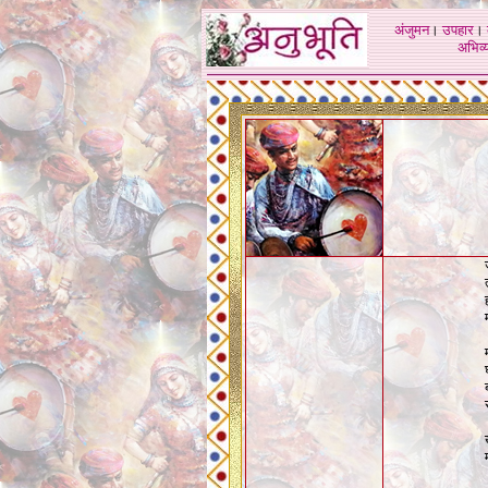
अंजुमन
।
उपहार
।
अभिव्य