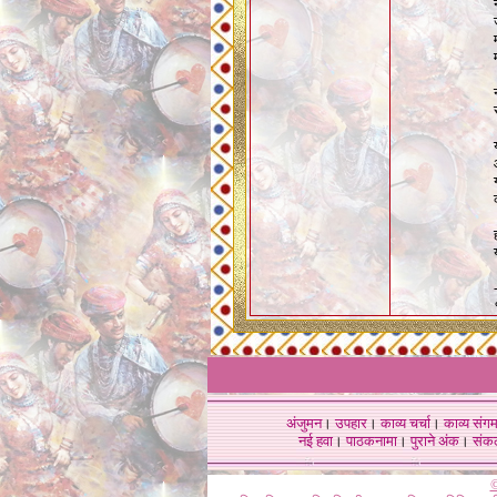
अंजुमन
।
उपहार
।
काव्य चर्चा
।
काव्य संग
नई हवा
।
पाठकनामा
।
पुराने अंक
।
संक
©