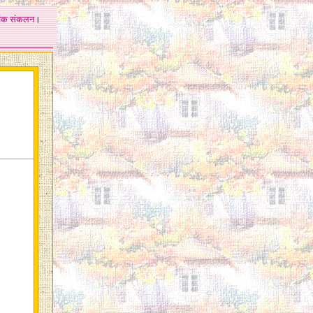
अंक
संकलन
।