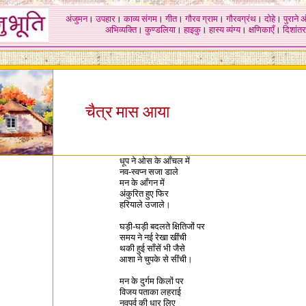
अंजुमन
।
उपहार
।
काव्य संगम
।
गीत
।
गौरव ग्राम
।
गौरवग्रंथ
।
दोहे
।
पुराने 
अभिव्यक्ति
।
कुण्डलिया
।
हाइकु
।
हास्य व्यंग्य
।
क्षणिकाएँ
।
दिशांतर
चैत्र मास आया
धूप ने ओस के आँचल में
नव-स्वप्न सजा डाले
मन के आँगन में
अंकुरित हुए फिर
हरियाले उजाले।
घड़ी-घड़ी बदलते
क्षितिजों पर
समय ने नई रेखा खींची
थकी हुई साँसें भी जैसे
आशा ने चुपके से सींची।
मन के दुर्गम किलों पर
विजय पताका लहराई
नवपर्व की धार लिए