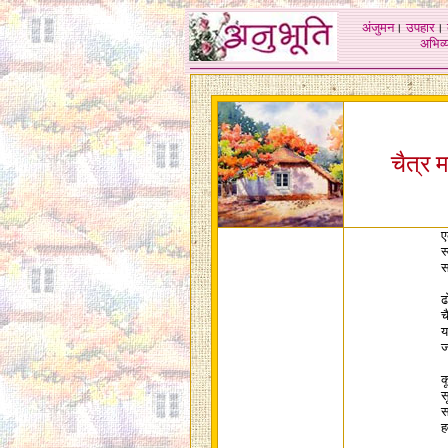
अंजुमन
।
उपहार
।
अभिव्य
चैत्र 
ए
स
स
ढ
च
य
ज
क
स
स
ह