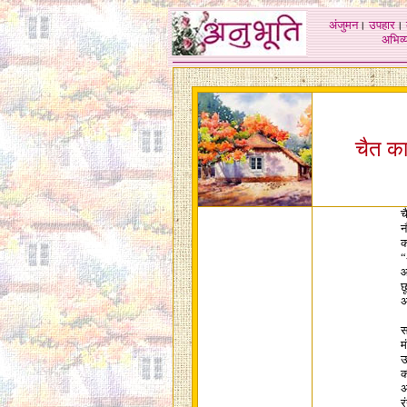
अंजुमन
।
उपहार
।
अभिव्य
चैत क
च
न
क
“
आ
छ
अ
स
म
उ
क
अ
र