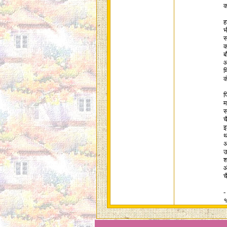
क
ह
भ
स
क
ब
आ
म
क
फ
म
स
च
इ
थ
अ
उ
श
औ
च
-
१