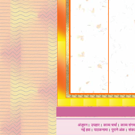
अंजुमन
।
उपहार
।
काव्य चर्चा
।
काव्य संग
नई हवा
।
पाठकनामा
।
पुराने अंक
।
संक