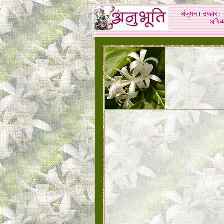
अंजुमन
।
उपहार
।
अभिव्य