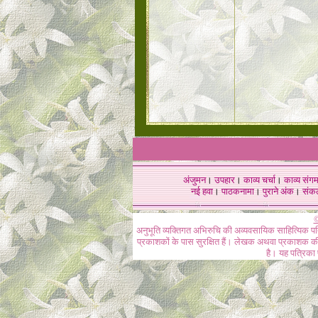
अंजुमन
।
उपहार
।
काव्य चर्चा
।
काव्य संग
नई हवा
।
पाठकनामा
।
पुराने अंक
।
संक
©
अनुभूति व्यक्तिगत अभिरुचि की अव्यवसायिक साहित्यिक प
प्रकाशकों के पास सुरक्षित हैं। लेखक अथवा प्रकाशक की 
है। यह पत्रिका प