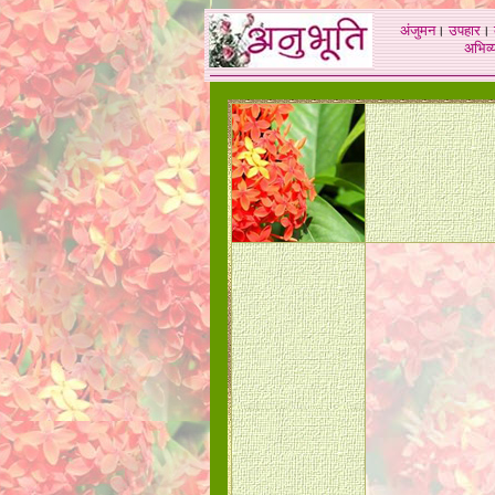
अंजुमन
।
उपहार
।
अभिव्य