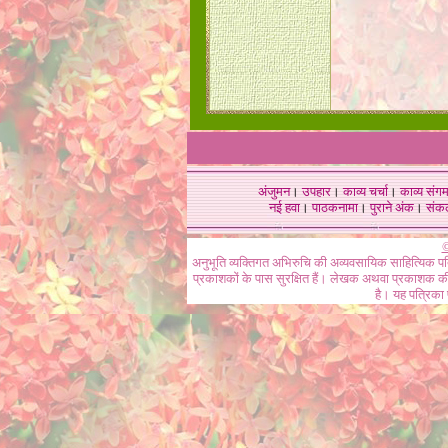
अंजुमन
।
उपहार
।
काव्य चर्चा
।
काव्य संग
नई हवा
।
पाठकनामा
।
पुराने अंक
।
संक
©
अनुभूति व्यक्तिगत अभिरुचि की अव्यवसायिक साहित्यिक प
प्रकाशकों के पास सुरक्षित हैं। लेखक अथवा प्रकाशक की 
है। यह पत्रिका प