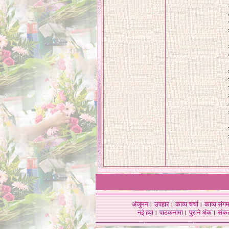
अंजुमन
।
उपहार
।
काव्य चर्चा
।
काव्य संग
नई हवा
।
पाठकनामा
।
पुराने अंक
।
संक