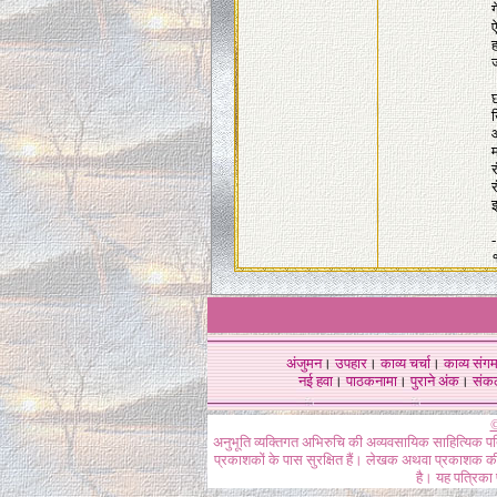
ग
ऐ
ह
ज
छ
ख
ओ
म
र
र
इ
अंजुमन
।
उपहार
।
काव्य चर्चा
।
काव्य संग
नई हवा
।
पाठकनामा
।
पुराने अंक
।
संक
©
अनुभूति व्यक्तिगत अभिरुचि की अव्यवसायिक साहित्यिक प
प्रकाशकों के पास सुरक्षित हैं। लेखक अथवा प्रकाशक की 
है। यह पत्रिका प