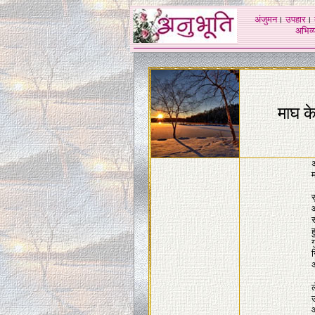
अंजुमन
।
उपहार
।
अभिव्य
माघ के 
म
आ
स
ह
ग
अ
उ