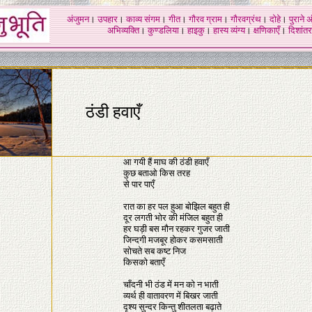
अंजुमन
।
उपहार
।
काव्य संगम
।
गीत
।
गौरव ग्राम
।
गौरवग्रंथ
।
दोहे
।
पुराने 
अभिव्यक्ति
।
कुण्डलिया
।
हाइकु
।
हास्य व्यंग्य
।
क्षणिकाएँ
।
दिशांतर
ठंडी हवाएँ
आ गयी हैं माघ की ठंडी हवाएँ
कुछ बताओ किस तरह
से पार पाएँ
रात का हर पल हुआ बोझिल बहुत ही
दूर लगती भोर की मंजिल बहुत ही
हर घड़ी बस मौन रहकर गुजर जाती
जिन्दगी मजबूर होकर कसमसाती
सोचते सब कष्ट निज
किसको बताएँ
चाँदनी भी ठंड में मन को न भाती
व्यर्थ ही वातावरण में बिखर जाती
दृश्य सुन्दर किन्तु शीतलता बढ़ाते