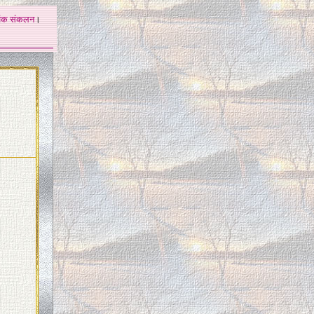
अंक
संकलन
।