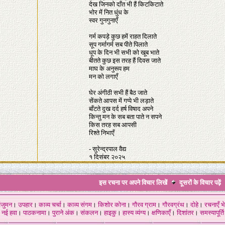
देख जिनको दाँत भी हैं किटकिटाते
भोर में नित धुंध के
स्वर गुनगुनाएँ
गर्म कपड़े कुछ हमें राहत दिलाते
सूप गर्मागर्म सब पीते पिलाते
धूप के दिन भी सभी को खूब भाते
बीतते कुछ इस तरह हैं दिवस जाते
माघ के अनुरूप हम
मन को लगाएँ
घेर अंगीठी सभी हैं बैठ जाते
सेंकते आपस में गप्पे भी लड़ाते
बाँटते दुख दर्द हर्ष विषाद अपने
किन्तु मन के सब बता पाते न सपने
किस तरह सब आपसी
रिश्ते निभाएँ
- सुरेन्द्रपाल वैद्य
१ दिसंबर २०२५
इस रचना पर अपने विचार लिखें
दूसरों के विचार
पढ़ें
ंजुमन
।
उपहार
।
काव्य चर्चा
।
काव्य संगम
।
किशोर कोना
।
गौरव ग्राम
।
गौरवग्रंथ
।
दोहे
।
रचनाएँ भे
नई हवा
।
पाठकनामा
।
पुराने अंक
।
संकलन
।
हाइकु
।
हास्य व्यंग्य
।
क्षणिकाएँ
।
दिशांतर
।
समस्यापूर्ति